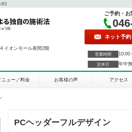
う院】
ご予約・お
046
ネット予約
4 イオンモール座間2階
10:00
営業時間
年中
定休日
メニュー／料金
お客様の声
アクセス
ン
PCヘッダーフルデザイン