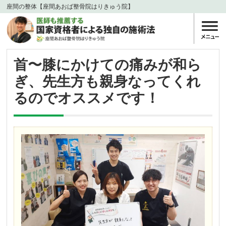
座間の整体【座間あおば整骨院はりきゅう院】
首〜膝にかけての痛みが和ら
ぎ、先生方も親身なってくれ
るのでオススメです！