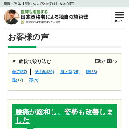
座間の整体【座間あおば整骨院はりきゅう院】
お客様の声
症状で絞り込む
57
42
全て(57)
その他(20)
肩・首(25)
腰(23)
足(17)
頭(5)
腰痛が緩和し、姿勢も改善しま
した